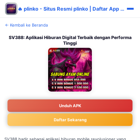
🔥 plinko - Situs Resmi plinko | Daftar App Aman
← Kembali ke Beranda
SV388: Aplikasi Hiburan Digital Terbaik dengan Performa
Tinggi
Unduh APK
Daftar Sekarang
SV388 hadir sebagai aplikasi hiburan mobile revolusioner yang