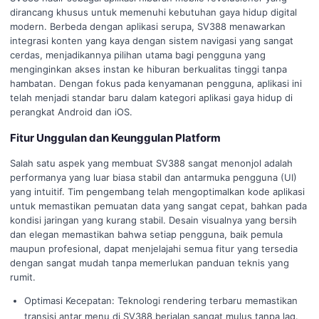
dirancang khusus untuk memenuhi kebutuhan gaya hidup digital
modern. Berbeda dengan aplikasi serupa, SV388 menawarkan
integrasi konten yang kaya dengan sistem navigasi yang sangat
cerdas, menjadikannya pilihan utama bagi pengguna yang
menginginkan akses instan ke hiburan berkualitas tinggi tanpa
hambatan. Dengan fokus pada kenyamanan pengguna, aplikasi ini
telah menjadi standar baru dalam kategori aplikasi gaya hidup di
perangkat Android dan iOS.
Fitur Unggulan dan Keunggulan Platform
Salah satu aspek yang membuat SV388 sangat menonjol adalah
performanya yang luar biasa stabil dan antarmuka pengguna (UI)
yang intuitif. Tim pengembang telah mengoptimalkan kode aplikasi
untuk memastikan pemuatan data yang sangat cepat, bahkan pada
kondisi jaringan yang kurang stabil. Desain visualnya yang bersih
dan elegan memastikan bahwa setiap pengguna, baik pemula
maupun profesional, dapat menjelajahi semua fitur yang tersedia
dengan sangat mudah tanpa memerlukan panduan teknis yang
rumit.
Optimasi Kecepatan: Teknologi rendering terbaru memastikan
transisi antar menu di SV388 berjalan sangat mulus tanpa lag.