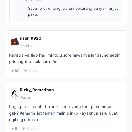
Sabar bro, emang jalanan sekarang banyak ranjau
paku.
user_9920
6 hari lalu
Kenapa ya tiap hari minggu sore hawanya langsung sedih
gitu inget besok senin 💀
♥ 53
💬 Balas
Rizky_Ramadhan
Kemarin
Lagi gabut parah di kantor, ada yang tau game ringan
gak? Kemarin liat temen main plinko kayaknya seru buat
ngilangin bosen.
♥ 8
💬 Balas