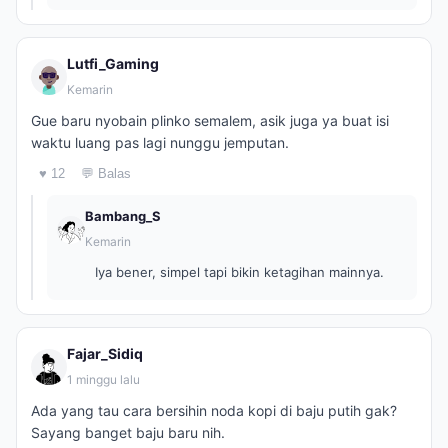
Lutfi_Gaming
Kemarin
Gue baru nyobain plinko semalem, asik juga ya buat isi
waktu luang pas lagi nunggu jemputan.
♥ 12
💬 Balas
Bambang_S
Kemarin
Iya bener, simpel tapi bikin ketagihan mainnya.
Fajar_Sidiq
1 minggu lalu
Ada yang tau cara bersihin noda kopi di baju putih gak?
Sayang banget baju baru nih.