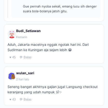
Gue pernah nyoba sekali, emang lucu sih denger
suara bola-bolanya jatoh gitu.
Budi_Setiawan
Kemarin
Aduh, Jakarta macetnya nggak ngotak hari ini. Dari
Sudirman ke Kuningan aja sejam lebih 😭
♥ 45
💬 Balas
wulan_sari
2 hari lalu
Seneng banget akhirnya gajian juga! Langsung checkout
keranjang yang udah numpuk 🛒✨
♥ 43
💬 Balas