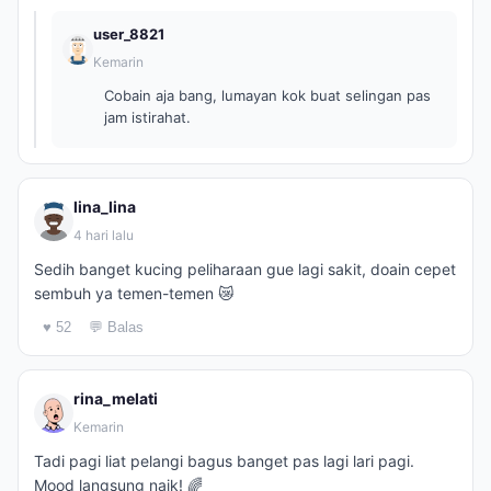
user_8821
Kemarin
Cobain aja bang, lumayan kok buat selingan pas
jam istirahat.
lina_lina
4 hari lalu
Sedih banget kucing peliharaan gue lagi sakit, doain cepet
sembuh ya temen-temen 😿
♥ 52
💬 Balas
rina_melati
Kemarin
Tadi pagi liat pelangi bagus banget pas lagi lari pagi.
Mood langsung naik! 🌈