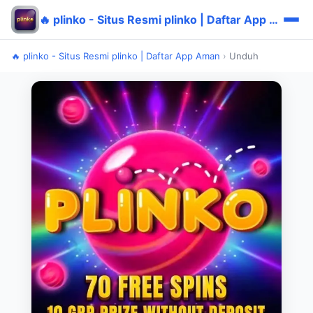
🔥 plinko - Situs Resmi plinko | Daftar App Aman
🔥 plinko - Situs Resmi plinko | Daftar App Aman
›
Unduh