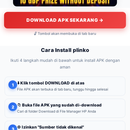
DOWNLOAD APK SEKARANG →
🔓 Tombol akan membuka di tab baru
Cara Install plinko
Ikuti 4 langkah mudah di bawah untuk install APK dengan
aman
⬇️ Klik tombol DOWNLOAD di atas
1
File APK akan terbuka di tab baru, tunggu hingga selesai
📁 Buka file APK yang sudah di-download
2
Cari di folder Download di File Manager HP Anda
⚙️ Izinkan "Sumber tidak dikenal"
3