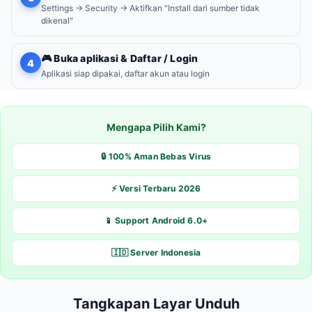
Settings → Security → Aktifkan "Install dari sumber tidak
dikenal"
🎮 Buka aplikasi & Daftar / Login
4
Aplikasi siap dipakai, daftar akun atau login
Mengapa Pilih Kami?
🔒 100% Aman Bebas Virus
⚡ Versi Terbaru 2026
📱 Support Android 6.0+
🇮🇩 Server Indonesia
Tangkapan Layar Unduh