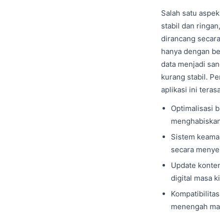
Salah satu aspe
stabil dan ring
dirancang secara
hanya dengan be
data menjadi san
kurang stabil. P
aplikasi ini tera
Optimalisasi 
menghabiskan
Sistem keaman
secara menye
Update konten
digital masa ki
Kompatibilita
menengah mau