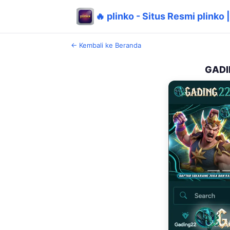
🔥 plinko - Situs Resmi plinko
← Kembali ke Beranda
GADIN