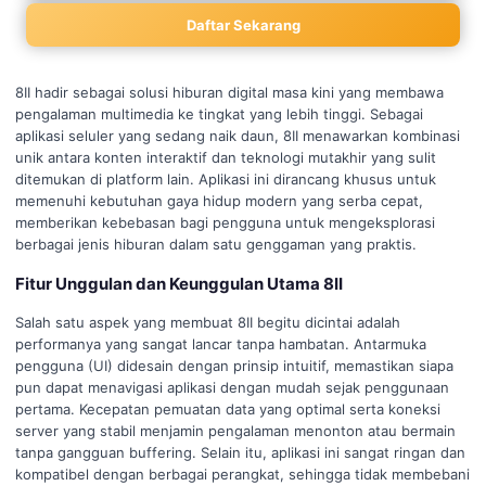
Daftar Sekarang
8II hadir sebagai solusi hiburan digital masa kini yang membawa
pengalaman multimedia ke tingkat yang lebih tinggi. Sebagai
aplikasi seluler yang sedang naik daun, 8II menawarkan kombinasi
unik antara konten interaktif dan teknologi mutakhir yang sulit
ditemukan di platform lain. Aplikasi ini dirancang khusus untuk
memenuhi kebutuhan gaya hidup modern yang serba cepat,
memberikan kebebasan bagi pengguna untuk mengeksplorasi
berbagai jenis hiburan dalam satu genggaman yang praktis.
Fitur Unggulan dan Keunggulan Utama 8II
Salah satu aspek yang membuat 8II begitu dicintai adalah
performanya yang sangat lancar tanpa hambatan. Antarmuka
pengguna (UI) didesain dengan prinsip intuitif, memastikan siapa
pun dapat menavigasi aplikasi dengan mudah sejak penggunaan
pertama. Kecepatan pemuatan data yang optimal serta koneksi
server yang stabil menjamin pengalaman menonton atau bermain
tanpa gangguan buffering. Selain itu, aplikasi ini sangat ringan dan
kompatibel dengan berbagai perangkat, sehingga tidak membebani