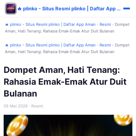
🔥 plinko - Situs Resmi plinko | Daftar App Aman
🔥 plinko - Situs Resmi plinko | Daftar App Aman
›
Resmi
›
Dompet
Aman, Hati Tenang: Rahasia Emak-Emak Atur Duit Bulanan
🔥 plinko - Situs Resmi plinko | Daftar App Aman
›
Resmi
›
Dompet
Aman, Hati Tenang: Rahasia Emak-Emak Atur Duit Bulanan
Dompet Aman, Hati Tenang:
Rahasia Emak-Emak Atur Duit
Bulanan
05 Mei 2026
· Resmi