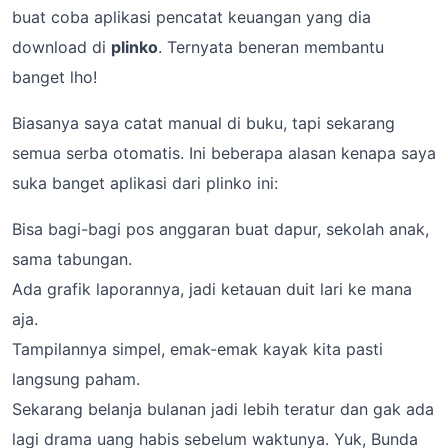
buat coba aplikasi pencatat keuangan yang dia
download di
plinko
. Ternyata beneran membantu
banget lho!
Biasanya saya catat manual di buku, tapi sekarang
semua serba otomatis. Ini beberapa alasan kenapa saya
suka banget aplikasi dari plinko ini:
Bisa bagi-bagi pos anggaran buat dapur, sekolah anak,
sama tabungan.
Ada grafik laporannya, jadi ketauan duit lari ke mana
aja.
Tampilannya simpel, emak-emak kayak kita pasti
langsung paham.
Sekarang belanja bulanan jadi lebih teratur dan gak ada
lagi drama uang habis sebelum waktunya. Yuk, Bunda