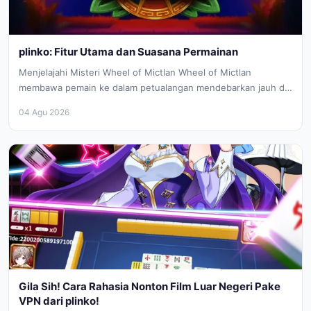
plinko: Fitur Utama dan Suasana Permainan
Menjelajahi Misteri Wheel of Mictlan Wheel of Mictlan
membawa pemain ke dalam petualangan mendebarkan jauh di
dalam hutan belantara. Saat...
04 Agu 2026
Gila Sih! Cara Rahasia Nonton Film Luar Negeri Pake
VPN dari plinko!